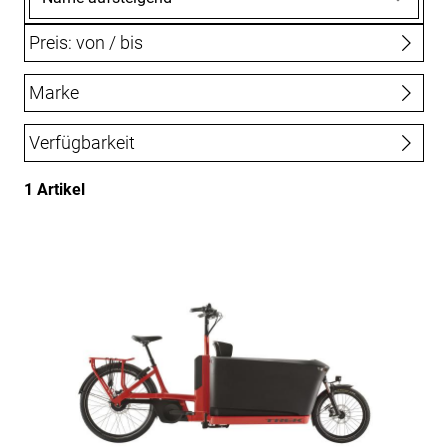
Preis: von / bis
Marke
bis
€
Trek
Verfügbarkeit
1 Artikel