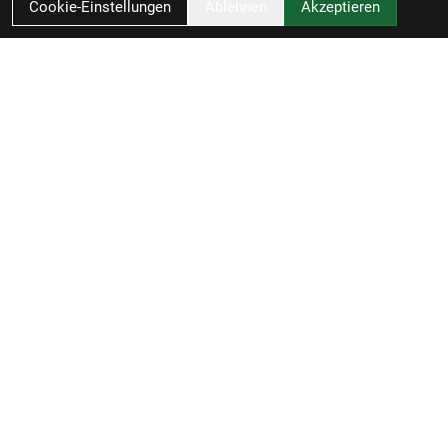
Cookie-Einstellungen
Ablehnen
Akzeptieren
RBL Zweiradvertrieb GmbH
Rheiner Straße 126
49809 Lingen
Deutschland
Anfahrt
0591 / 58090
info@radel-bluschke.de
Öffnungszeiten