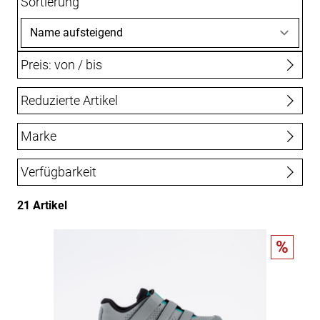
Sortierung
Preis: von / bis
Reduzierte Artikel
bis
€
Nur Reduzierte Artikel anzeigen
Marke
Bontrager
Trek
Verfügbarkeit
21 Artikel
%