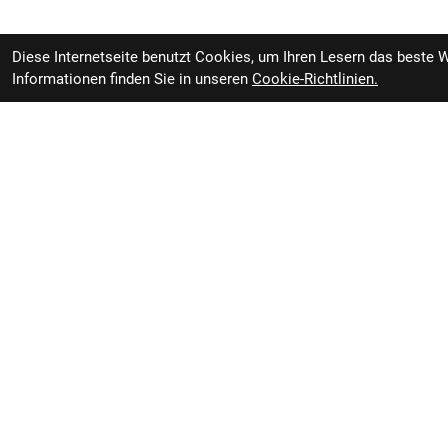
Diese Internetseite benutzt Cookies, um Ihren Lesern das beste 
Informationen finden Sie in unseren
Cookie-Richtlinien.
RBL Zweiradvertrieb GmbH
Öffnung
Rheiner Straße 126
49809 Lingen
Geschl
Deutschland
Anfahrt
Montag -