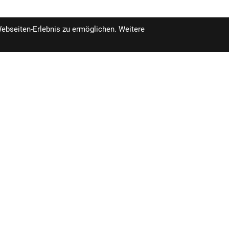
Webseiten-Erlebnis zu ermöglichen. Weitere
szeiten
Unser Unternehmen
ossen
Impressum
Kontakt
09:30 - 13:00