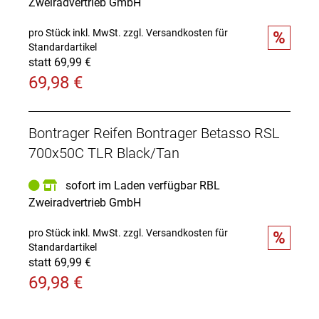
Zweiradvertrieb GmbH
Fahre Tubeless
pro Stück inkl. MwSt.
zzgl. Versandkosten für
%
Ein optimal abgestimmtes Tubeless-System erlaubt
Standardartikel
das Fahren mit niedrigerem Reifendruck für eine
statt 69,99 €
bessere Traktion, ein Plus an Vertrauen, mehr
69,98 €
Komfort und einer höheren Geschwindigkeit.
Perfekt kombiniert
Bontrager Reifen Bontrager Betasso RSL
Bontrager bietet eine Tubless-Komplettsystem,
einschließlich Laufrädern, Reifen, Dichtmittel,
700x50C TLR Black/Tan
Ventilen und Felgenbändern. Für eine optimale
Performance und hohe Benutzerfreundlichkeit
sofort im Laden verfügbar RBL
wurden alle Komponenten auf ein perfektes
Zweiradvertrieb GmbH
Zusammenspiel abgestimmt.
pro Stück inkl. MwSt.
zzgl. Versandkosten für
%
Druckempfehlungen fü
Standardartikel
Bestimme das Fahrerg
statt 69,99 €
69,98 €
Dichtmittelempfehlung nach Reifengröße
Um deine Reifen schlauchlos zu montieren und
startklar zu machen, befolge unbedingt die