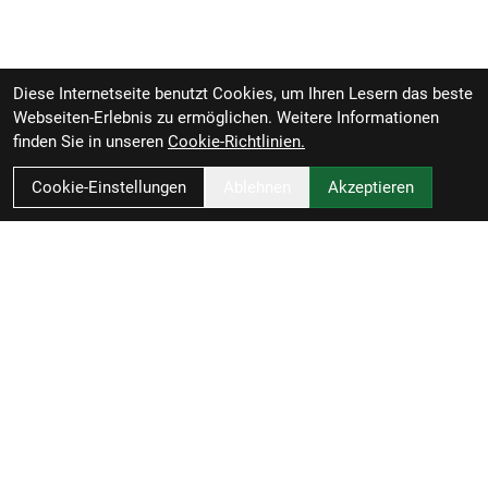
Diese Internetseite benutzt Cookies, um Ihren Lesern das beste
Webseiten-Erlebnis zu ermöglichen. Weitere Informationen
finden Sie in unseren
Cookie-Richtlinien.
Cookie-Einstellungen
Ablehnen
Akzeptieren
RBL Zweiradvertrieb GmbH
Rheiner Straße 126
49809 Lingen
Deutschland
Anfahrt