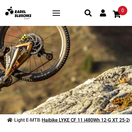
0
Light E-MTB
Haibike LYKE CF 11 i480Wh 12-G XT 25-26
/
/