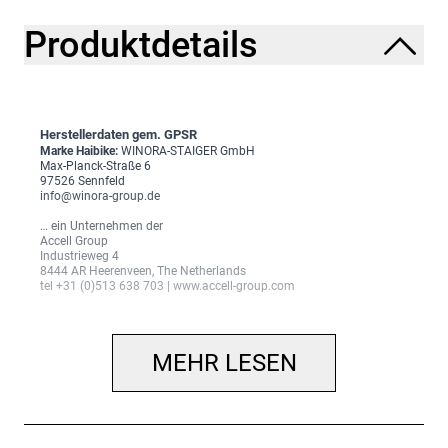
Produktdetails
Herstellerdaten gem. GPSR
Marke Haibike:
WINORA-STAIGER GmbH
Max-Planck-Straße 6
97526 Sennfeld
info@winora-group.de
… ein Unternehmen der
Accell Group
Industrieweg 4
8444 AR Heerenveen, The Netherlands
tel +31 (0)513 638 703 | www.accell-group.com
MEHR LESEN