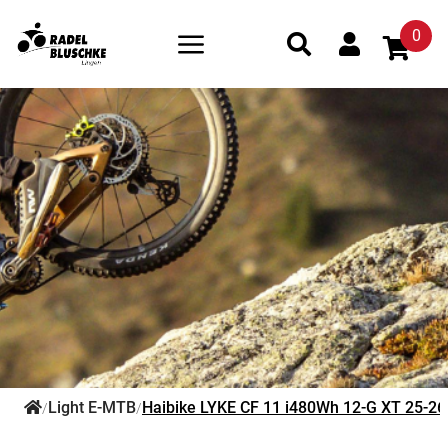
0
Light E-MTB
Haibike LYKE CF 11 i480Wh 12-G XT 25-26
/
/