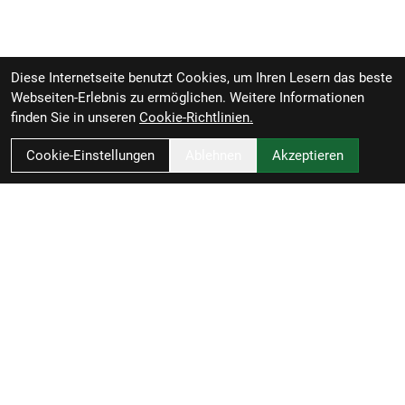
Diese Internetseite benutzt Cookies, um Ihren Lesern das beste
Webseiten-Erlebnis zu ermöglichen. Weitere Informationen
finden Sie in unseren
Cookie-Richtlinien.
Cookie-Einstellungen
Ablehnen
Akzeptieren
RBL Zweiradvertrieb GmbH
Rheiner Straße 126
49809 Lingen
Deutschland
Anfahrt