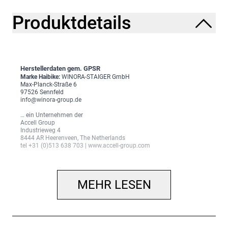
Produktdetails
Herstellerdaten gem. GPSR
Marke Haibike:
WINORA-STAIGER GmbH
Max-Planck-Straße 6
97526 Sennfeld
info@winora-group.de
… ein Unternehmen der
Accell Group
Industrieweg 4
8444 AR Heerenveen, The Netherlands
tel +31 (0)513 638 703 | www.accell-group.com
MEHR LESEN