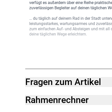
verfügt es außerdem über eine Reihe praktische
zuverlässigen Begleiter auf deinen täglichen
… du täglich auf deinem Rad in der Stadt unter
leistungsstarkes, wartungsarmes und zuverläs
zum einfachen Auf- und Absteigen und mit all d
deine täglichen Wege erleichtern.
Einen schlanken Lowstep-Rahmen aus Alpha S
Zugführung, einen Active Line Motor von Bosc
Drehmoment zur Antriebsunterstützung bis 25
starken Bosch PowerTube Akku und eine Bosc
Außerdem kommt es mit einer zuverlässigen 
Nabenschaltung mit 7 Gängen, kraftvoll zupac
Scheibenbremsen, stabileren, 50 mm breiten R
Fragen zum Artikel
Dazu bekommst du praktische Features wie Sch
Schloss, MIK-Heck- und -Seitengepäckträger un
Rahmenrechner
Das District+ 1 Lowstep ist ein zuverlässiges E-
kraftvollen Antriebsunterstützung von Bosch. 
Antrieb und eine Reihe weiterer Features, mit 