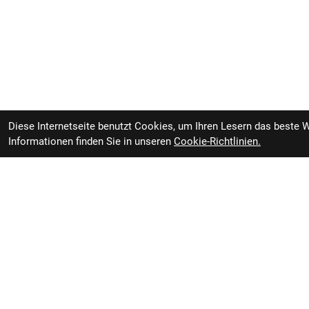
das unter Nutzung erneuerbarer Energien herges
nahezu alle von uns hergestellten Alu-Fahrräde
umgestellt, was zu einer erheblichen Verringe
Wie hoch ist die Reichweite?
Der Reichweiten-Assistent von Bosch zeigt dir, w
Ladung fahren kannst. Die von uns voreingestel
Durchschnittsfahrer und für dieses Fahrradmod
Diese Internetseite benutzt Cookies, um Ihren Lesern das beste 
Schätzung der Reichweite von dir verändert we
Informationen finden Sie in unseren
Cookie-Richtlinien.
Gönn dir ein Upgrade für deine Pedale und lieb
Die Pedale sind zwei der fünf Kontaktpunkte, d
verbinden. Und obwohl dieses Fahrrad mit eine
kann ein Pedal-Upgrade für mehr Kontrolle und 
aufwerten. Mithilfe unseres Pedalratgebers fin
zu deinem Fahrstil. Für maximale Vielseitigkei
Geschlecht: Damen
Trek District+ 1 LS L Supernova
lieferbar in 3-7 T
Rahmen: Alpha Smooth Aluminium, Bosch Pow
interne Zugführung, Post Mount-Scheibenbr