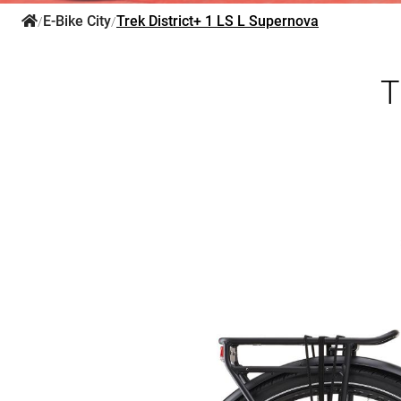
E-Bike City
Trek District+ 1 LS L Supernova
/
/
T