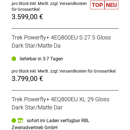
pro Stück inkl. MwSt.
zzgl. Versandkosten
- Einerseits lässt sich der 600-Wh-Standardakku auf
TOP
NEU
für Grossartikel
einen Akku mit 800 Wh Kapazität upgraden,
3.599,00 €
andererseits ist es mit den PowerMore Zusatzakkus
von Bosch kompatibel. Beide Optionen können
durch deinen Händler nachgerüstet werden.
Trek Powerfly+ 4EQ800EU S 27.5 Gloss
Neuer RIB 2.0
Dark Star/Matte Da
Der überarbeitete herausnehmbare, integrierte Akku
(RIB 2.0) lässt sich zum bequemeren Laden oder
lieferbar in 3-7 Tagen
Reisen noch einfacher entnehmen, während eine
zusätzliche Sicherung das Herausfallen des
entriegelten Akkus verhindert.
pro Stück inkl. MwSt.
zzgl. Versandkosten für Grossartikel
3.799,00 €
Mehr Zeit im Sattel
Du willst noch weiter fahren? Ergänze dein Powerfly
für noch epischere Abenteuer mit einem 250 Wh
Trek Powerfly+ 4EQ800EU XL 29 Gloss
starken PowerMore Zusatzakku.
Dark Star/Matte Dar
Leicht, leise, leistungsstark: Upgrade auf 100 Nm
möglic
sofort im Laden verfügbar RBL
Der Bosch Performance Line CX Motor stellt
Zweiradvertrieb GmbH