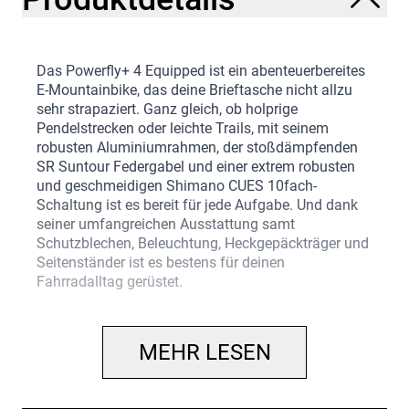
Das Powerfly+ 4 Equipped ist ein abenteuerbereites
E-Mountainbike, das deine Brieftasche nicht allzu
sehr strapaziert. Ganz gleich, ob holprige
Pendelstrecken oder leichte Trails, mit seinem
robusten Aluminiumrahmen, der stoßdämpfenden
SR Suntour Federgabel und einer extrem robusten
und geschmeidigen Shimano CUES 10fach-
Schaltung ist es bereit für jede Aufgabe. Und dank
seiner umfangreichen Ausstattung samt
Schutzblechen, Beleuchtung, Heckgepäckträger und
Seitenständer ist es bestens für deinen
Fahrradalltag gerüstet.
… du ein kraftvolles und gleichzeitig erschwingliches
E-Bike für spannende Entdeckungstouren jenseits
MEHR LESEN
ausgefahrener Pfade suchst. Für größere Anstiege
wünschst du dir jede Menge Motorunterstützung,
während dir eine trailglättende Federgabel und