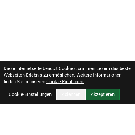
Schaltwerk hinten: Shimano CUES U6000 GS
Kurbelsatz: FSA Bosch CK-220, 36 Z., 165 mm
Kurbelarmlänge
Kassette: Shimano CUES LG300, LINKGLIDE, 11-
48 Z., 10fach
Kette: Shimano LG500
Diese Internetseite benutzt Cookies, um Ihren Lesern das beste
Steuersatz: FSA IS-2, 1 1/8" oben, 1,5" unten
Webseiten-Erlebnis zu ermöglichen. Weitere Informationen
finden Sie in unseren
Cookie-Richtlinien.
Lenker: Bontrager Comp, Aluminium, 31,8 mm,
40 mm Rise, 780 mm Breite
Cookie-Einstellungen
Ablehnen
Akzeptieren
Lenkervorbau: Bontrager Comp, 31,8 mm, Blendr-
kompatibel, 7 Grad, 50 mm Länge
Lenkerband Griffe: Bontrager XR Endurance Comp,
mit Klemmung