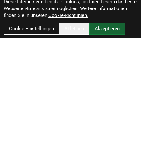
Diese Internetseite benutzt Cookies, um Ihren Lesern das beste
Webseiten-Erlebnis zu ermöglichen. Weitere Informationen
finden Sie in unseren
Cookie-Richtlinien.
Cookie-Einstellungen
Ablehnen
Akzeptieren
RBL Zweiradvertrieb GmbH
Rheiner Straße 126
49809 Lingen
Deutschland
Anfahrt
0591 / 58090