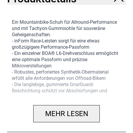
Ein Mountainbike-Schuh für Allround-Performance
und mit Tachyon-Gummisohle für souveräne
Geheigenschaften.
- inForm Race-Leisten sorgt für eine etwas
großzügigere Performance-Passform
- Ein einzelner BOA® L6-Drehverschluss ermöglicht
eine optimale Passform und präzise
Mikroverstellungen
- Robustes, perforiertes Synthetik-Obermaterial
erfüllt alle Anforderungen von Offroad-Bikern
- Die langlebige, gummierte GnarGuard-
Beschichtung schützt vor Abschürfungen und
anderen Beschädigungen, etwa von
hochgeschleuderten Steinen
- Bronze Series-Sohle aus Nylon-Composite-Material
MEHR LESEN
ist steif, bietet aber trotzdem einen hohen
Gehkomfort
- Steifigkeitsindex: 6 von 14