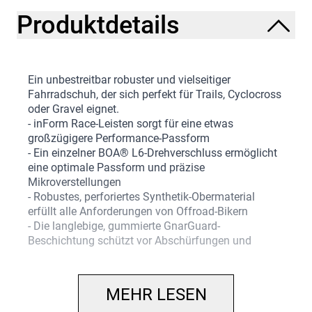
Produktdetails
Ein unbestreitbar robuster und vielseitiger
Fahrradschuh, der sich perfekt für Trails, Cyclocross
oder Gravel eignet.
- inForm Race-Leisten sorgt für eine etwas
großzügigere Performance-Passform
- Ein einzelner BOA® L6-Drehverschluss ermöglicht
eine optimale Passform und präzise
Mikroverstellungen
- Robustes, perforiertes Synthetik-Obermaterial
erfüllt alle Anforderungen von Offroad-Bikern
- Die langlebige, gummierte GnarGuard-
Beschichtung schützt vor Abschürfungen und
anderen Beschädigungen, etwa durch
hochgeschleuderte Steine
- Bronze Series-Sohle aus Nylon-Composite-Material
MEHR LESEN
ist steif, bietet aber trotzdem einen hohen