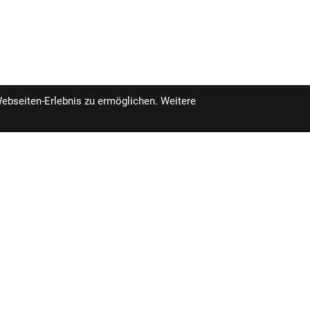
Webseiten-Erlebnis zu ermöglichen. Weitere
pro Stück inkl. MwSt.
zzgl. Versandkosten fü
rfügbar RBL
Standardartikel
104,99 €
szeiten
Unser Unternehmen