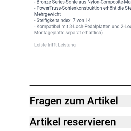
- Bronze Series-Sohle aus Nylon-Composite-Mat
- PowerTruss-Sohlenkonstruktion erhöht die St
Mehrgewicht
- Steifigkeitsindex: 7 von 14
- Kompatibel mit 3-Loch-Pedalplatten und 2-Lo
Montageplatte separat erhältlich)
Leiste trifft Leistung
Für eine etwas geräumigere High-Performance-
Bontragers inForm Race-Leisten.
Sicherer Halt
Die starken Klettverschlussriemen bieten einen 
unterschiedliche Fußformen.
Klassischer Style
Fragen zum Artikel
Das schlichte, perforierte Synthetik-Obermater
und punktet mit hoher Atmungsaktivität.
Artikel reservieren
Geht sich gut. Performt perfekt.
Die leichte, steife Bronze Series-Sohle aus Nyl
konsistente Kraftübertragung auf langen Touren