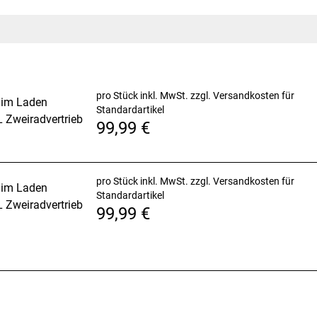
Steifigkeit ohne nennenswertes
pro Stück inkl. MwSt.
zzgl. Versandkosten für
 im Laden
h-SPD-Cleats (2-Loch-Montageplatte
Standardartikel
 Zweiradvertrieb
99,99 €
pro Stück inkl. MwSt.
zzgl. Versandkosten für
 im Laden
Standardartikel
 Zweiradvertrieb
sfaser / 5 % thermoplastisches
99,99 €
Mesh