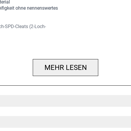
erial
eifigkeit ohne nennenswertes
ch-SPD-Cleats (2-Loch-
Passform basiert der Schuh auf
MEHR LESEN
weiten Verstellbereich für
ial schmiegt sich an deinen Fuß an
on-Composite-Material garantiert eine
. Steifigkeitsindex: 7 von 14.