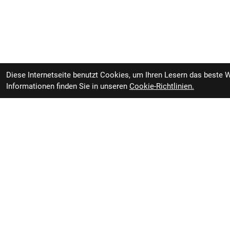
Diese Internetseite benutzt Cookies, um Ihren Lesern das beste 
Informationen finden Sie in unseren
Cookie-Richtlinien.
Bontrager Schuh
sofort im Laden ve
Bontrager Solstice 43
Zweiradvertrieb GmbH
Black
RBL Zweiradvertrieb GmbH
Öffnung
Rheiner Straße 126