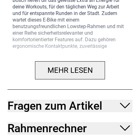
Bosch liefert dir das gewisse Extra an Energie für
deine Workouts, für den täglichen Weg zur Arbeit
und für entspannte Runden in der Stadt. Zudem
wartet dieses E-Bike mit einem
benutzungsfreundlichen Lowstep-Rahmen und mit
einer Reihe sicherheitsrelevanter und
komfortorientierter Features auf. Dazu gehören
ergonomische Kontaktpunkte, zuverlässige
hydraulische Scheibenbremsen u
… du mehr mit dem Rad unternehmen und dabei so
MEHR LESEN
viel Spaß wie möglich haben willst. Du weißt, dass
dir die zusätzliche Power eines E-Bikes dabei hilft,
mehr zu erleben und weitere Strecken zu bewältigen.
Und genau aus dem Grund willst du ein Rad, das
komfortabel ist, das Auf- und Absteigen erleichtert
Fragen zum Artikel
und mit der neuesten E-Bike-Technologie
ausgestattet ist.
Rahmenrechner
Einen Rahmen aus Alpha Smooth Aluminium mit
Lowstep-Geometrie, einen 8fach-Antrieb von
Shimano, einen Smart System Active Line-Motor