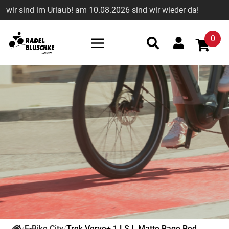
wir sind im Urlaub! am 10.08.2026 sind wir wieder da!
0
E-Bike City
Trek Verve+ 1 LS L Matte Rage Red