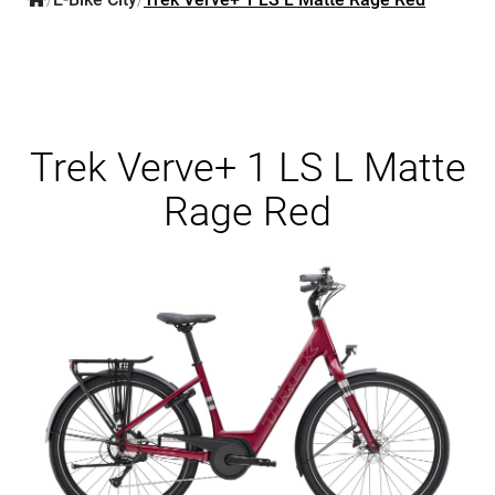
/
/
Trek Verve+ 1 LS L Matte
Rage Red