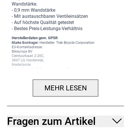
Wandstärke.
- 0,9 mm Wandstärke
- Mit austauschbaren Ventileinsätzen
- Auf höchste Qualität getestet
- Bestes Preis-Leistungs-Verhältnis
Herstellerdaten gem. GPSR
Marke Bontrager:
Hersteller: Trek Bicycle Corporation
EU-Kontaktadresse:
Bikeurope BV
Ceintuurbaan 2-20C,
3847 LG, Harderwijk,
Niederlande
https://www.trekbikes.com/contactUs/
MEHR LESEN
Fragen zum Artikel