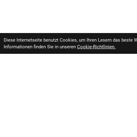
Diese Internetseite benutzt Cookies, um Ihren Lesern das beste 
Informationen finden Sie in unseren
Cookie-Richtlinien.
Haibike ALLTRACK 6.5 27.5
lieferbar in 3-7 T
i600Wh 11-G Cues 25-26 HB
BCXP GL_grey/blue/yellow Rh
S40
RBL Zweiradvertrieb GmbH
Öffnung
Rheiner Straße 126