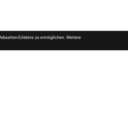
Webseiten-Erlebnis zu ermöglichen. Weitere
pro Stück inkl. MwSt.
zzgl. Versandkosten für Grossartikel
agen
3.599,00 €
szeiten
Unser Unternehmen