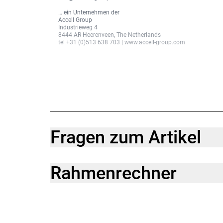
… ein Unternehmen der
Accell Group
Industrieweg 4
8444 AR Heerenveen, The Netherlands
tel +31 (0)513 638 703 | www.accell-group.com
Fragen zum Artikel
Rahmenrechner