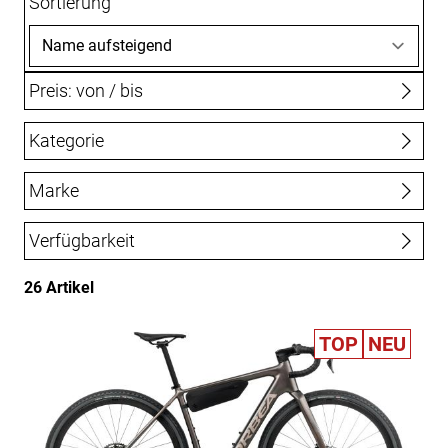
Sortierung
Preis: von / bis
Kategorie
bis
€
E-Bikes Gravel
Gravelbikes/Crossräder
Marke
E-Bike City
E-MTB Hardtail
E-MTB Fully
Batavus
Diamant
GHOST
Orbea
Verfügbarkeit
E-Bikes SUV
E-Bike Trekking
Trek
Winora
26 Artikel
TOP
NEU