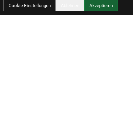
Cookie-Einstellungen
Ablehnen
Akzeptieren
RBL Zweiradvertrieb GmbH
Rheiner Straße 126
49809 Lingen
Deutschland
Anfahrt
0591 / 58090
info@radel-bluschke.de