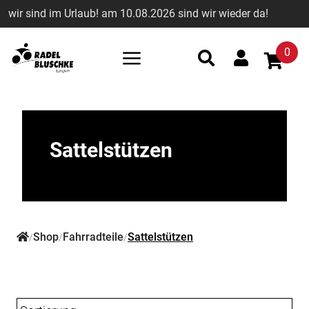
wir sind im Urlaub! am 10.08.2026 sind wir wieder da!
0
Sattelstützen
Shop
Fahrradteile
Sattelstützen
/
/
/