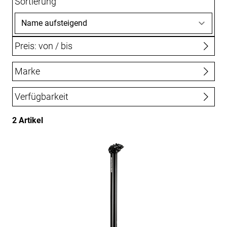
Sortierung
Preis: von / bis
Marke
bis
€
Bontrager
Verfügbarkeit
2 Artikel