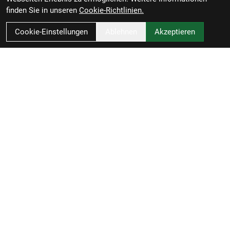
finden Sie in unseren
Cookie-Richtlinien.
Cookie-Einstellungen
Ablehnen
Akzeptieren
RBL Zweiradvertrieb GmbH
Rheiner Straße 126
49809 Lingen
Deutschland
Anfahrt
0591 / 58090
info@radel-bluschke.de