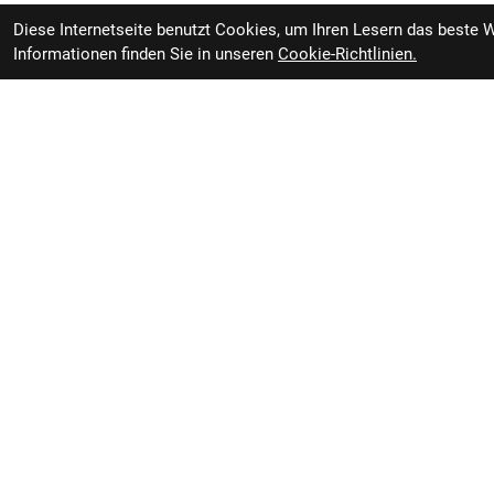
Diese Internetseite benutzt Cookies, um Ihren Lesern das beste 
Informationen finden Sie in unseren
Cookie-Richtlinien.
RBL Zweiradvertrieb GmbH
Öffnung
Rheiner Straße 126
49809 Lingen
Geschl
Deutschland
Anfahrt
Montag -