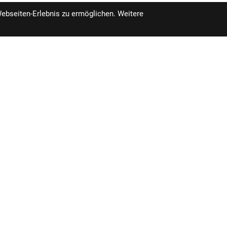
Webseiten-Erlebnis zu ermöglichen. Weitere
szeiten
Unser Unternehmen
ossen
Impressum
Kontakt
09:30 - 13:00