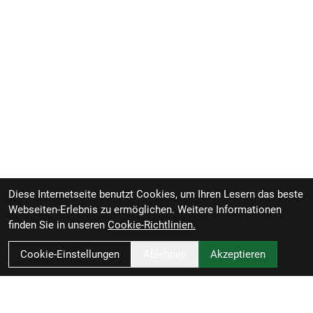
MT420 Bremssattel // Hydraulische
Scheibenbremse Shimano MT401/MT420
Shimano RT30, Center Lock, 203 mm // Shimano
EM300, Centerlock-Scheibenaufnahme, 180 mm
Reifen: Schwalbe G-One, Performance, RaceGuard,
mit reflektierendem Streifen, 57-584
Gabel: SR Suntour Mobie 34, Luftfeder, verstellbare
Zugstufe und Druckstufe, konischer
Aluminiumgabelschaft, 15 x 100 mm Steckachse,
60 mm Federweg
Schaltwerk hinten: Shimano CUES U6000 GS
Diese Internetseite benutzt Cookies, um Ihren Lesern das beste
Webseiten-Erlebnis zu ermöglichen. Weitere Informationen
Kurbelsatz: ProWheel, Aluminium, 170 mm
finden Sie in unseren
Cookie-Richtlinien.
Kurbelarmlänge
Cookie-Einstellungen
Ablehnen
Akzeptieren
Kassette: Shimano CUES LG300, LINKGLIDE, 11-
48 Z., 10fach
Kette: Shimano LG500