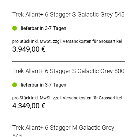
Remote samt Smartphone-Kopplung. Du hast die
Wahl zwischen Akkus mit 400, 545, 725 und 800
Trek Allant+ 6 Stagger S Galactic Grey 545
Wh. Eine Federgabel schluckt Schlaglöcher und
Bodenwellen wirksam. Die Shimano CUES
lieferbar in 3-7 Tagen
Schaltung überzeugt auch unter Last mit präzisen
Gangwechseln. Interne, durch den Steuersatz
pro Stück inkl. MwSt.
zzgl. Versandkosten für Grossartikel
verlegte Züge sorgen für eine aufgeräumte Optik, ein
3.949,00 €
MIK-kompatibler Heckgepäckträger erhöht den
praktischen Wert und eine Komplettbeleuchtung
hilft, zu sehen und gesehen zu werden.
Trek Allant+ 6 Stagger S Galactic Grey 800
Das Allant+ 6 Stagger ist ein schlankes E-Bike für
den täglichen Weg zur Arbeit und vieles mehr. Dank
lieferbar in 3-7 Tagen
der großen Auswahl an Akkugrößen kannst du
entscheiden, wie weit dich das kraftvolle
pro Stück inkl. MwSt.
zzgl. Versandkosten für Grossartikel
Antriebssystem von Bosch unterstützen soll,
4.349,00 €
während das Smart System nahtlos zwischen dem
E-Bike und deinem Smartphone kommuniziert, um
Aktivitäten zu verfolgen, dir
Navigationsanweisungen bereitzustellen und vieles
Trek Allant+ 6 Stagger M Galactic Grey
mehr. Die perfekte W
545