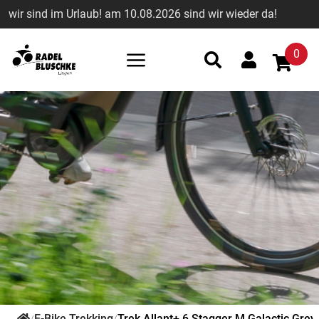
wir sind im Urlaub! am 10.08.2026 sind wir wieder da!
0
E-Bike Trekking
Trek Allant+ 6 Stagger M Galactic Grey