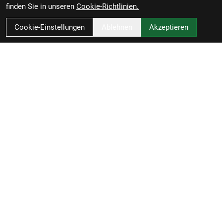
finden Sie in unseren
Cookie-Richtlinien.
Cookie-Einstellungen
Ablehnen
Akzeptieren
RBL Zweiradvertrieb GmbH
Rheiner Straße 126
49809 Lingen
Deutschland
Anfahrt
0591 / 58090
info@radel-bluschke.de