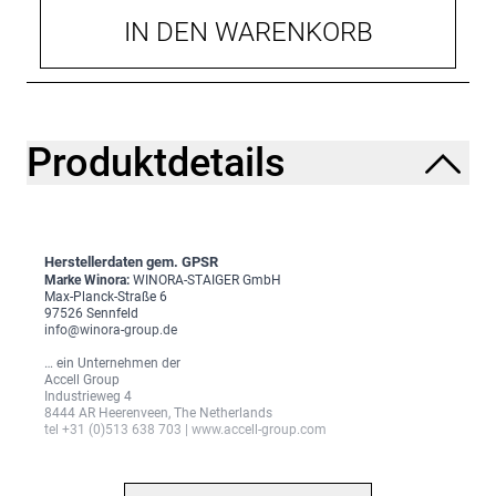
IN DEN WARENKORB
Produktdetails
Herstellerdaten gem. GPSR
Marke Winora:
WINORA-STAIGER GmbH
Max-Planck-Straße 6
97526 Sennfeld
info@winora-group.de
… ein Unternehmen der
Accell Group
Industrieweg 4
8444 AR Heerenveen, The Netherlands
tel +31 (0)513 638 703 | www.accell-group.com