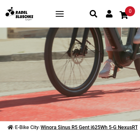
0
E-Bike City
Winora Sinus R5 Gent i625Wh 5-G NexusRT
/
/