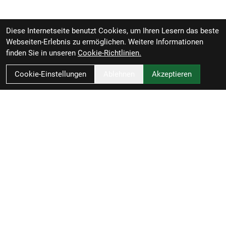
Diese Internetseite benutzt Cookies, um Ihren Lesern das beste
Webseiten-Erlebnis zu ermöglichen. Weitere Informationen
finden Sie in unseren
Cookie-Richtlinien.
Cookie-Einstellungen
Ablehnen
Akzeptieren
RBL Zweiradvertrieb GmbH
Rheiner Straße 126
49809 Lingen
Deutschland
Anfahrt