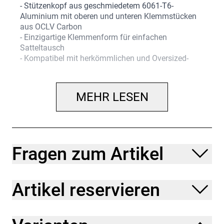
- Stützenkopf aus geschmiedetem 6061-T6-
Aluminium mit oberen und unteren Klemmstücken
aus OCLV Carbon
- Einzigartige Klemmenform für einfachen
Satteltausch
- Kompatibel mit herkömmlichen und Oversized-
Sattelstreben aus Carbon
- Anzugsdrehmoment für Sattelklemme: 12 Nm
- Für den Einsatz am Rennrad oder Mountainbike
MEHR LESEN
geeignet
Herstellerdaten gem. GPSR
Marke Bontrager:
Hersteller: Trek Bicycle Corporation
EU-Kontaktadresse:
Bikeurope BV
Fragen zum Artikel
Ceintuurbaan 2-20C,
3847 LG, Harderwijk,
Niederlande
https://www.trekbikes.com/contactUs/
Artikel reservieren